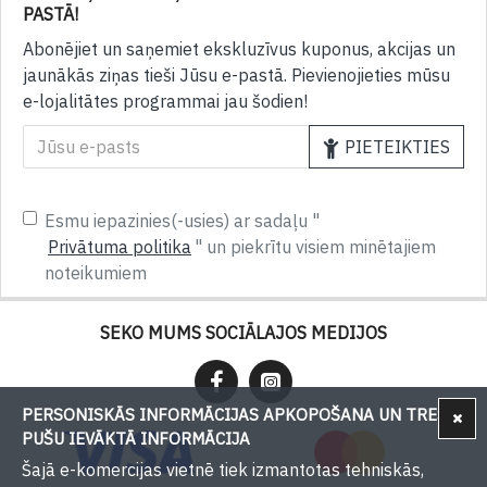
PASTĀ!
Abonējiet un saņemiet ekskluzīvus kuponus, akcijas un
jaunākās ziņas tieši Jūsu e-pastā. Pievienojieties mūsu
e-lojalitātes programmai jau šodien!
PIETEIKTIES
Esmu iepazinies(-usies) ar sadaļu "
Privātuma politika
" un piekrītu visiem minētajiem
noteikumiem
SEKO MUMS SOCIĀLAJOS MEDIJOS
PERSONISKĀS INFORMĀCIJAS APKOPOŠANA UN TREŠU
PUŠU IEVĀKTĀ INFORMĀCIJA
Šajā e-komercijas vietnē tiek izmantotas tehniskās,