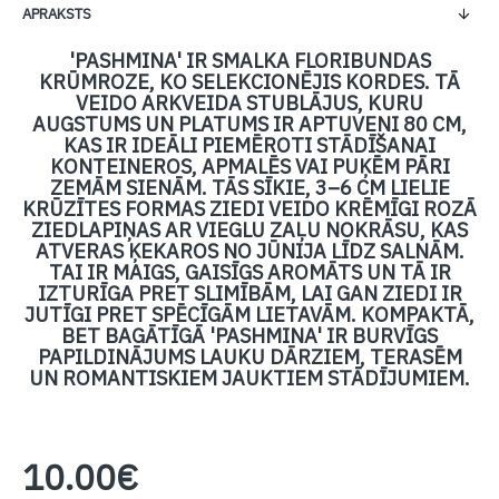
APRAKSTS
'PASHMINA' IR SMALKA FLORIBUNDAS
KRŪMROZE, KO SELEKCIONĒJIS KORDES. TĀ
VEIDO ARKVEIDA STUBLĀJUS, KURU
AUGSTUMS UN PLATUMS IR APTUVENI 80 CM,
KAS IR IDEĀLI PIEMĒROTI STĀDĪŠANAI
KONTEINEROS, APMALĒS VAI PUĶĒM PĀRI
ZEMĀM SIENĀM. TĀS SĪKIE, 3–6 CM LIELIE
KRŪZĪTES FORMAS ZIEDI VEIDO KRĒMĪGI ROZĀ
ZIEDLAPIŅAS AR VIEGLU ZAĻU NOKRĀSU, KAS
ATVERAS ĶEKAROS NO JŪNIJA LĪDZ SALNĀM.
TAI IR MAIGS, GAISĪGS AROMĀTS UN TĀ IR
IZTURĪGA PRET SLIMĪBĀM, LAI GAN ZIEDI IR
JUTĪGI PRET SPĒCĪGĀM LIETAVĀM. KOMPAKTĀ,
BET BAGĀTĪGĀ 'PASHMINA' IR BURVĪGS
PAPILDINĀJUMS LAUKU DĀRZIEM, TERASĒM
UN ROMANTISKIEM JAUKTIEM STĀDĪJUMIEM.
10.00€