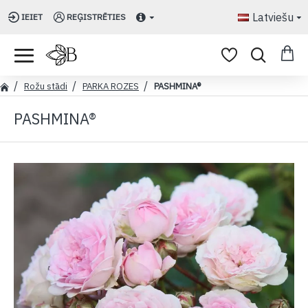
Latviešu
IEIET
REĢISTRĒTIES
Rožu stādi
PARKA ROZES
PASHMINA®
PASHMINA®