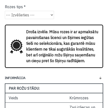
Rozes tips
Droša izvēle. Mūsu rozes ir ar apmaksātu
pavairošanas licenci un šķirnes iegūtas
tieši no selekcionāra, kas garantē mūsu
klientiem ne tikai augstākās kvalitātes,
bet arī oriģinālo rožu šķirņu saņemšanu
un cieņu pret šo šķirņu radītājiem.
INFORMĀCIJA
PAR ROŽU STĀDU:
Veids
Krūmrozes
Zari izliecas un