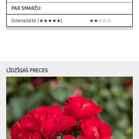
PAR SMARŽU:
Intensitāte (★★★★★)
★★☆☆☆
LĪDZĪGAS PRECES