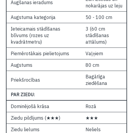
Augšanas ieradums
nokarājas uz leju
Augstuma kategorija
50 - 100 cm
Ieteicamais stādīšanas
3 (60 cm
blīvums (rozes uz
stādīšanas
kvadrātmetru)
attālums)
Piemērotākais pielietojums
Vaļņiem
Augstums
80 cm
Bagātīga
Priekšrocības
ziedēšana
PAR ZIEDU:
Dominējošā krāsa
Rozā
Ziedu pildījums (★★★)
★★★
Ziedu lielums
Neliels