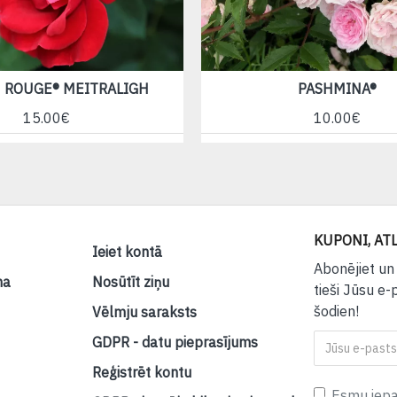
 ROUGE® MEITRALIGH
PASHMINA®
15.00€
10.00€
KUPONI, ATL
Ieiet kontā
Abonējiet un
na
Nosūtīt ziņu
tieši Jūsu e-
šodien!
Vēlmju saraksts
GDPR - datu pieprasījums
Reģistrēt kontu
Esmu iepaz