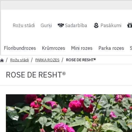
Rožu stādi
Gurķi
Sadarbība
Pasākumi
Floribundrozes
Krūmrozes
Mini rozes
Parka rozes
Rožu stādi
PARKA ROZES
ROSE DE RESHT®
ROSE DE RESHT®