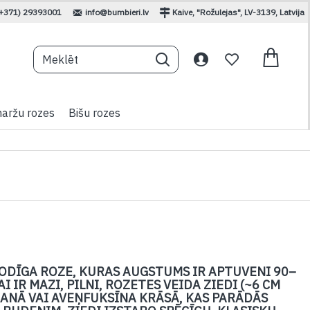
(+371) 29393001
info@bumbieri.lv
Kaive, "Rožulejas", LV-3139, Latvija
aržu rozes
Bišu rozes
MODĪGA ROZE, KURAS AUGSTUMS IR APTUVENI 90–
 IR MAZI, PILNI, ROZETES VEIDA ZIEDI (~6 CM
NĀ VAI AVEŅFUKSĪNA KRĀSĀ, KAS PARĀDĀS