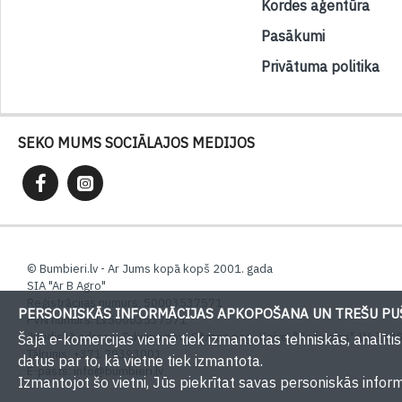
Kordes aģentūra
Pasākumi
Privātuma politika
SEKO MUMS SOCIĀLAJOS MEDIJOS
© Bumbieri.lv - Ar Jums kopā kopš 2001. gada
SIA "Ar B Agro"
Reģistrācijas numurs: 50003537571
PERSONISKĀS INFORMĀCIJAS APKOPOŠANA UN TREŠU PUŠ
PVN numurs: LV50003537571
Juridiskā adrese: Tukuma nov., Sēmes pag., Kaive, "Rožulejas", LV-3139,
Šajā e-komercijas vietnē tiek izmantotas tehniskās, analīt
Tālrunis: +371 29393001
datus par to, kā vietne tiek izmantota.
E-pasts:
info@bumbieri.lv
Izmantojot šo vietni, Jūs piekrītat savas personiskās infor