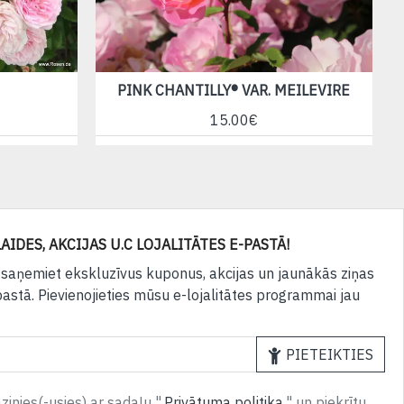
PINK CHANTILLY® VAR. MEILEVIRE
15.00€
AIDES, AKCIJAS U.C LOJALITĀTES E-PASTĀ!
 saņemiet ekskluzīvus kuponus, akcijas un jaunākās ziņas
pastā. Pievienojieties mūsu e-lojalitātes programmai jau
PIETEIKTIES
inies(-usies) ar sadaļu "
Privātuma politika
" un piekrītu