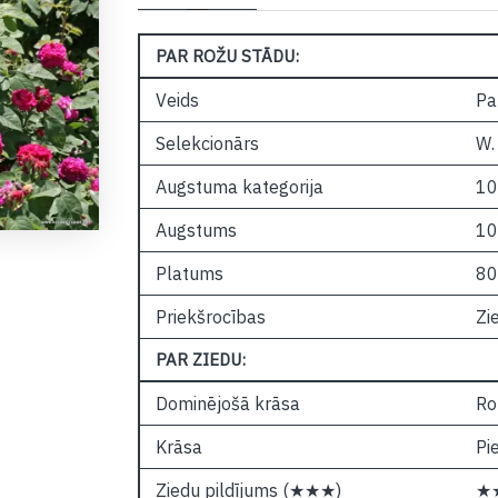
PAR ROŽU STĀDU:
Veids
Pa
Selekcionārs
W.
Augstuma kategorija
10
Augstums
10
Platums
80
Priekšrocības
Zi
PAR ZIEDU:
Dominējošā krāsa
Ro
Krāsa
Pi
Ziedu pildījums (★★★)
★