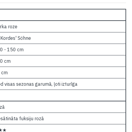
rka roze
 Kordes' Söhne
0 - 150 cm
0 cm
 cm
ed visas sezonas garumā, ļoti izturīga
zā
esātināta fuksiju rozā
★★