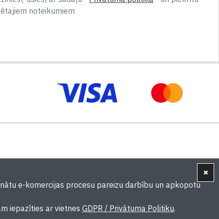
nētajiem noteikumiem
ošinātu e-komercijas procesu pareizu darbību un apkopotu
ām iepazīties ar vietnes
GDPR / Privātuma Politiku
.