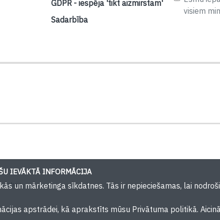
GDPR - iespēja 'tikt aizmirstam'
visiem mi
Sadarbība
U IEVĀKTĀ INFORMĀCIJA
 Latvija
iskās un mārketinga sīkdatnes. Tās ir nepieciešamas, lai nodr
mācijas apstrādei, kā aprakstīts mūsu Privātuma politikā. Aicin