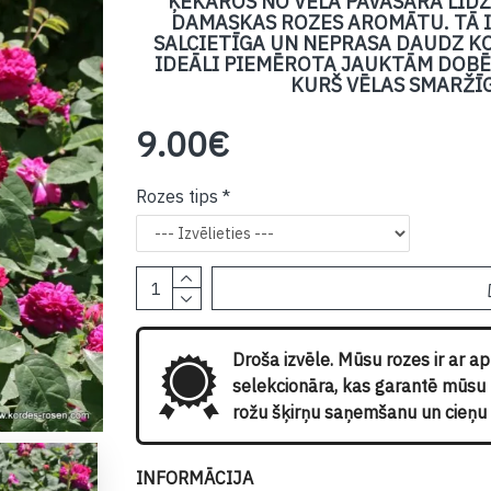
ĶEKAROS NO VĒLA PAVASARA LĪDZ
DAMASKAS ROZES AROMĀTU. TĀ I
SALCIETĪGA UN NEPRASA DAUDZ KO
IDEĀLI PIEMĒROTA JAUKTĀM DOBĒ
KURŠ VĒLAS SMARŽĪG
9.00€
Rozes tips
Droša izvēle. Mūsu rozes ir ar a
selekcionāra, kas garantē mūsu kl
rožu šķirņu saņemšanu un cieņu p
INFORMĀCIJA