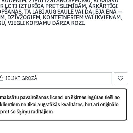
 RUDENIM. ZIEDI IZSTARO SPĒCĪGU, KLASISKU
R ĻOTI IZTURĪGA PRET SLIMĪBĀM, ĀRKĀRTĪGI
PŠANAS, TĀ LABI AUG SAULĒ VAI DAĻĒJĀ ĒNĀ —
M, DZĪVŽOGIEM, KONTEINERIEM VAI IKVIENAM,
U, VIEGLI KOPJAMU DĀRZA ROZI.
IELIKT GROZĀ
pmaksātu pavairošanas licenci un šķirnes iegūtas tieši no
ientiem ne tikai augstākās kvalitātes, bet arī oriģinālo
ret šo šķirņu radītājiem.