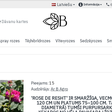
Latviešu
Informācija
Dāvanu kartes
Spray rozes
Tējhibrīdrozes
Vīteņrozes
Sedzējrozes
Sm
Pieejams:
15
Audzētājs:
Ar B Agro
'ROSE DE RESHT' IR SMARŽĪGA, VEC
120 CM UN PLATUMS 75–100 CM. TAI
DIAMETRĀ) TUMŠI PURPURSARKA