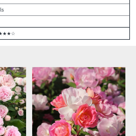
ls
★★★☆