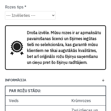
Rozes tips
Droša izvēle. Mūsu rozes ir ar apmaksātu
pavairošanas licenci un šķirnes iegūtas
tieši no selekcionāra, kas garantē mūsu
klientiem ne tikai augstākās kvalitātes,
bet arī oriģinālo rožu šķirņu saņemšanu
un cieņu pret šo šķirņu radītājiem.
INFORMĀCIJA
PAR ROŽU STĀDU:
Veids
Krūmrozes
Zari izliecas un