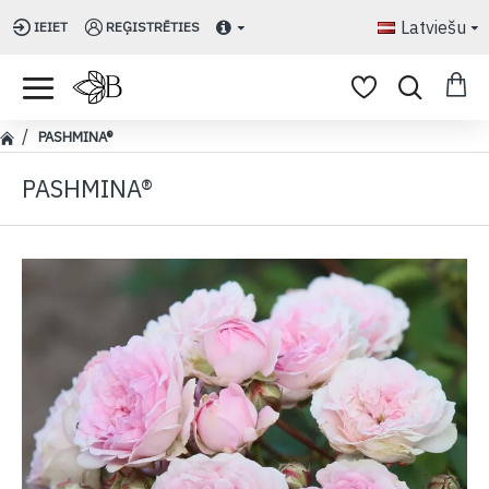
Latviešu
IEIET
REĢISTRĒTIES
PASHMINA®
PASHMINA®