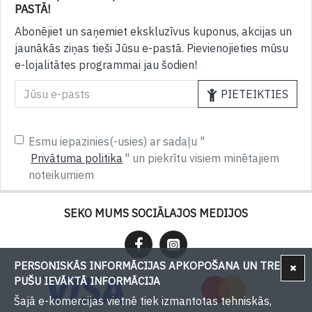
PASTĀ!
Abonējiet un saņemiet ekskluzīvus kuponus, akcijas un
jaunākās ziņas tieši Jūsu e-pastā. Pievienojieties mūsu
e-lojalitātes programmai jau šodien!
PIETEIKTIES
Esmu iepazinies(-usies) ar sadaļu "
Privātuma politika
" un piekrītu visiem minētajiem
noteikumiem
SEKO MUMS SOCIĀLAJOS MEDIJOS
PERSONISKĀS INFORMĀCIJAS APKOPOŠANA UN TREŠU
PUŠU IEVĀKTĀ INFORMĀCIJA
Šajā e-komercijas vietnē tiek izmantotas tehniskās,