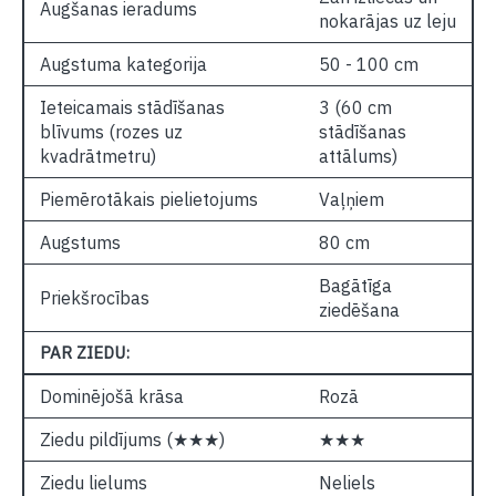
Augšanas ieradums
nokarājas uz leju
Augstuma kategorija
50 - 100 cm
Ieteicamais stādīšanas
3 (60 cm
blīvums (rozes uz
stādīšanas
kvadrātmetru)
attālums)
Piemērotākais pielietojums
Vaļņiem
Augstums
80 cm
Bagātīga
Priekšrocības
ziedēšana
PAR ZIEDU:
Dominējošā krāsa
Rozā
Ziedu pildījums (★★★)
★★★
Ziedu lielums
Neliels