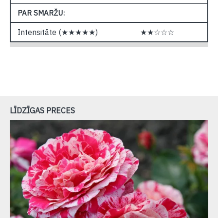
PAR SMARŽU:
Intensitāte (★★★★★)
★★☆☆☆
LĪDZĪGAS PRECES