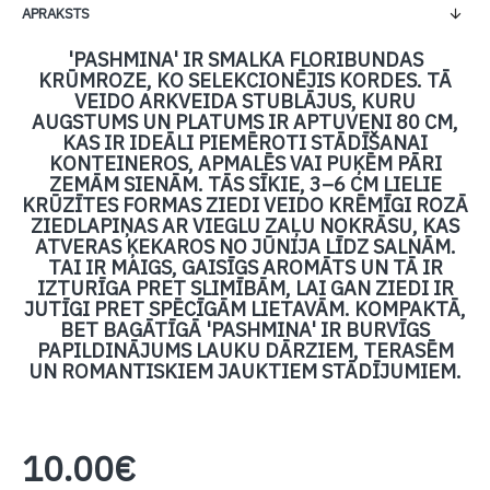
APRAKSTS
'PASHMINA' IR SMALKA FLORIBUNDAS
KRŪMROZE, KO SELEKCIONĒJIS KORDES. TĀ
VEIDO ARKVEIDA STUBLĀJUS, KURU
AUGSTUMS UN PLATUMS IR APTUVENI 80 CM,
KAS IR IDEĀLI PIEMĒROTI STĀDĪŠANAI
KONTEINEROS, APMALĒS VAI PUĶĒM PĀRI
ZEMĀM SIENĀM. TĀS SĪKIE, 3–6 CM LIELIE
KRŪZĪTES FORMAS ZIEDI VEIDO KRĒMĪGI ROZĀ
ZIEDLAPIŅAS AR VIEGLU ZAĻU NOKRĀSU, KAS
ATVERAS ĶEKAROS NO JŪNIJA LĪDZ SALNĀM.
TAI IR MAIGS, GAISĪGS AROMĀTS UN TĀ IR
IZTURĪGA PRET SLIMĪBĀM, LAI GAN ZIEDI IR
JUTĪGI PRET SPĒCĪGĀM LIETAVĀM. KOMPAKTĀ,
BET BAGĀTĪGĀ 'PASHMINA' IR BURVĪGS
PAPILDINĀJUMS LAUKU DĀRZIEM, TERASĒM
UN ROMANTISKIEM JAUKTIEM STĀDĪJUMIEM.
10.00€