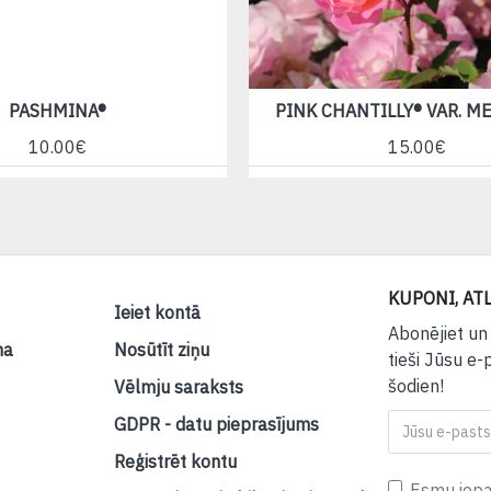
PASHMINA®
PINK CHANTILLY® VAR. M
10.00€
15.00€
KUPONI, ATL
Ieiet kontā
Abonējiet un
na
Nosūtīt ziņu
tieši Jūsu e-
šodien!
Vēlmju saraksts
GDPR - datu pieprasījums
Reģistrēt kontu
Esmu iepaz