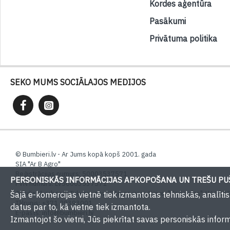
Kordes aģentūra
Pasākumi
Privātuma politika
SEKO MUMS SOCIĀLAJOS MEDIJOS
© Bumbieri.lv - Ar Jums kopā kopš 2001. gada
SIA "Ar B Agro"
Reģistrācijas numurs: 50003537571
PERSONISKĀS INFORMĀCIJAS APKOPOŠANA UN TREŠU PUŠ
PVN numurs: LV50003537571
Juridiskā adrese: Tukuma nov., Sēmes pag., Kaive, "Rožulejas", LV-3139,
Šajā e-komercijas vietnē tiek izmantotas tehniskās, analīt
Tālrunis: +371 29393001
datus par to, kā vietne tiek izmantota.
E-pasts:
info@bumbieri.lv
Izmantojot šo vietni, Jūs piekrītat savas personiskās infor