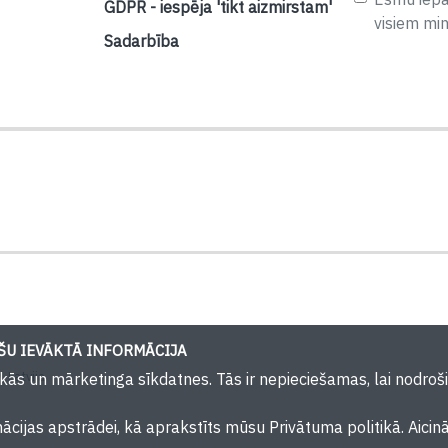
GDPR - iespēja 'tikt aizmirstam'
visiem mi
Sadarbība
U IEVĀKTĀ INFORMĀCIJA
 Latvija
iskās un mārketinga sīkdatnes. Tās ir nepieciešamas, lai nodr
mācijas apstrādei, kā aprakstīts mūsu Privātuma politikā. Aicin