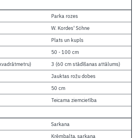
Parka rozes
W. Kordes' Söhne
Plats un kupls
50 - 100 cm
 kvadrātmetru)
3 (60 cm stādīšanas attālums)
Jauktas rožu dobes
50 cm
Teicama ziemcietība
Sarkana
Krēmbalta, sarkana