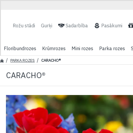
Rožu stādi
Gurķi
Sadarbība
Pasākumi
Floribundrozes
Krūmrozes
Mini rozes
Parka rozes
PARKA ROZES
CARACHO®
CARACHO®