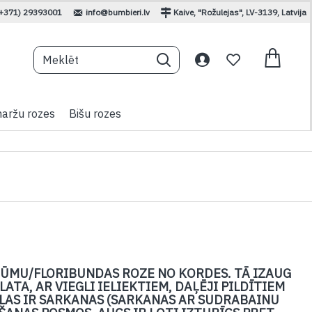
(+371) 29393001
info@bumbieri.lv
Kaive, "Rožulejas", LV-3139, Latvija
aržu rozes
Bišu rozes
ŪMU/FLORIBUNDAS ROZE NO KORDES. TĀ IZAUG
ATA, AR VIEGLI IELIEKTIEM, DAĻĒJI PILDĪTIEM
LAS IR SARKANAS (SARKANAS AR SUDRABAINU