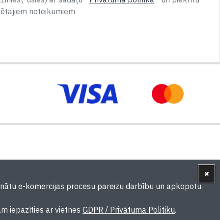
nētajiem noteikumiem
ošinātu e-komercijas procesu pareizu darbību un apkopotu
ām iepazīties ar vietnes
GDPR / Privātuma Politiku
.