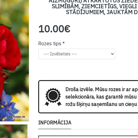
AIZMUGURI) ATKĀRTOTOS ZIEDĒŠ
SLIMĪBĀM, ZIEMCIETĪGS, VIEGL
STĀDĪJUMIEM, JAUKTĀM D
10.00€
Rozes tips
Droša izvēle. Mūsu rozes ir ar a
selekcionāra, kas garantē mūsu kl
rožu šķirņu saņemšanu un cieņu p
INFORMĀCIJA