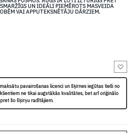
ANAS POSMOS. AUGS IR ĻOTI IZTURĪGS PRET
I SMARŽĪGS UN IDEĀLI PIEMĒROTS MASVEIDA
OBĒM VAI APPUTEKSNĒTĀJU DĀRZIEM.
pmaksātu pavairošanas licenci un šķirnes iegūtas tieši no
ientiem ne tikai augstākās kvalitātes, bet arī oriģinālo
ret šo šķirņu radītājiem.