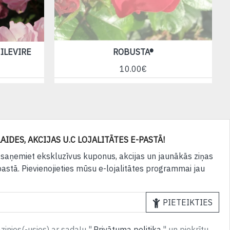
EILEVIRE
ROBUSTA®
10.00€
AIDES, AKCIJAS U.C LOJALITĀTES E-PASTĀ!
 saņemiet ekskluzīvus kuponus, akcijas un jaunākās ziņas
pastā. Pievienojieties mūsu e-lojalitātes programmai jau
PIETEIKTIES
inies(-usies) ar sadaļu "
Privātuma politika
" un piekrītu