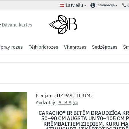
Latviešu
Informācija
Dāvanu kartes
Spray rozes
Tējhibrīdrozes
Vīteņrozes
Sedzējrozes
Sm
Pieejams:
UZ PASŪTIJUMU
Audzētājs:
Ar B Agro
CARACHO® IR BITĒM DRAUDZĪGA KR
50–90 CM AUGSTA UN 70–105 CM PL
KRĒMBALTIEM ZIEDIEM, KURU MA