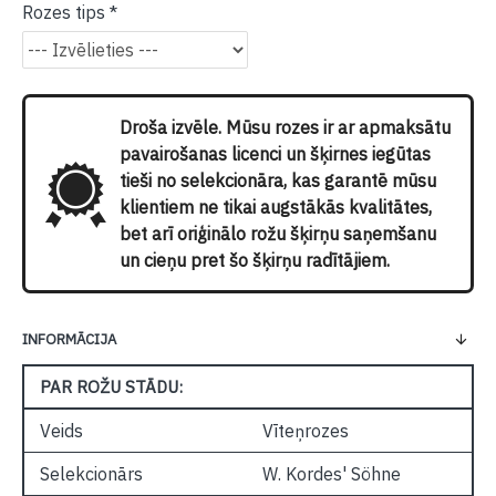
Rozes tips
Droša izvēle. Mūsu rozes ir ar apmaksātu
pavairošanas licenci un šķirnes iegūtas
tieši no selekcionāra, kas garantē mūsu
klientiem ne tikai augstākās kvalitātes,
bet arī oriģinālo rožu šķirņu saņemšanu
un cieņu pret šo šķirņu radītājiem.
INFORMĀCIJA
PAR ROŽU STĀDU:
Veids
Vīteņrozes
Selekcionārs
W. Kordes' Söhne