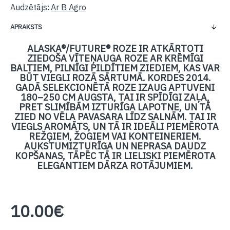
Audzētājs:
Ar B Agro
APRAKSTS
ALASKA®/FUTURE® ROZE IR ATKĀRTOTI
ZIEDOŠA VĪTEŅAUGA ROZE AR KRĒMĪGI
BALTIEM, PILNĪGI PILDĪTIEM ZIEDIEM, KAS VAR
BŪT VIEGLI ROZĀ SĀRTUMĀ. KORDES 2014.
GADĀ SELEKCIONĒTĀ ROZE IZAUG APTUVENI
180–250 CM AUGSTA, TAI IR SPĪDĪGI ZAĻA,
PRET SLIMĪBĀM IZTURĪGA LAPOTNE, UN TĀ
ZIED NO VĒLA PAVASARA LĪDZ SALNĀM. TAI IR
VIEGLS AROMĀTS, UN TĀ IR IDEĀLI PIEMĒROTA
REŽĢIEM, ŽOGIEM VAI KONTEINERIEM.
AUKSTUMIZTURĪGA UN NEPRASA DAUDZ
KOPŠANAS, TĀPĒC TĀ IR LIELISKI PIEMĒROTA
ELEGANTIEM DĀRZA ROTĀJUMIEM.
10.00€