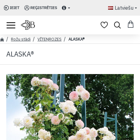
Latviešu
IEIET
REĢISTRĒTIES
Rožu stādi
VĪTEŅROZES
ALASKA®
ALASKA®