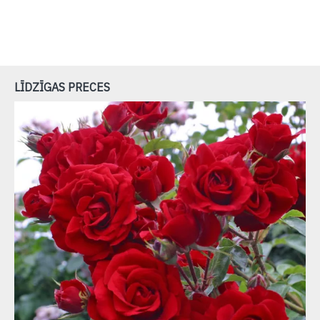
LĪDZĪGAS PRECES