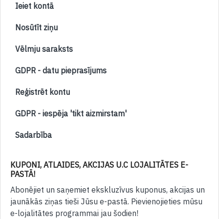
Ieiet kontā
Nosūtīt ziņu
Vēlmju saraksts
GDPR - datu pieprasījums
Reģistrēt kontu
GDPR - iespēja 'tikt aizmirstam'
Sadarbība
KUPONI, ATLAIDES, AKCIJAS U.C LOJALITĀTES E-
PASTĀ!
Abonējiet un saņemiet ekskluzīvus kuponus, akcijas un
jaunākās ziņas tieši Jūsu e-pastā. Pievienojieties mūsu
e-lojalitātes programmai jau šodien!