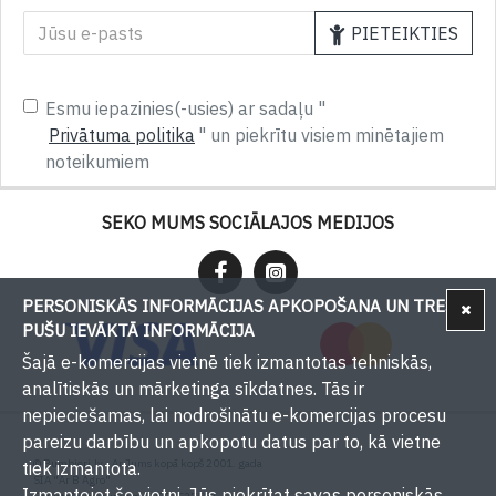
PIETEIKTIES
Esmu iepazinies(-usies) ar sadaļu "
Privātuma politika
" un piekrītu visiem minētajiem
noteikumiem
SEKO MUMS SOCIĀLAJOS MEDIJOS
PERSONISKĀS INFORMĀCIJAS APKOPOŠANA UN TREŠU
PUŠU IEVĀKTĀ INFORMĀCIJA
Šajā e-komercijas vietnē tiek izmantotas tehniskās,
analītiskās un mārketinga sīkdatnes. Tās ir
nepieciešamas, lai nodrošinātu e-komercijas procesu
pareizu darbību un apkopotu datus par to, kā vietne
© Bumbieri.lv - Ar Jums kopā kopš 2001. gada
tiek izmantota.
SIA "Ar B Agro"
Izmantojot šo vietni, Jūs piekrītat savas personiskās