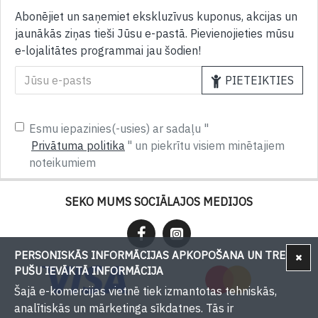
Abonējiet un saņemiet ekskluzīvus kuponus, akcijas un
jaunākās ziņas tieši Jūsu e-pastā. Pievienojieties mūsu
e-lojalitātes programmai jau šodien!
PIETEIKTIES
Esmu iepazinies(-usies) ar sadaļu "
Privātuma politika
" un piekrītu visiem minētajiem
noteikumiem
SEKO MUMS SOCIĀLAJOS MEDIJOS
PERSONISKĀS INFORMĀCIJAS APKOPOŠANA UN TREŠU
PUŠU IEVĀKTĀ INFORMĀCIJA
Šajā e-komercijas vietnē tiek izmantotas tehniskās,
analītiskās un mārketinga sīkdatnes. Tās ir