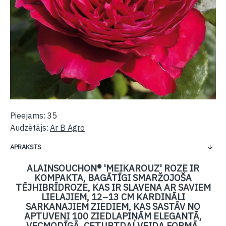
Pieejams:
35
Audzētājs:
Ar B Agro
APRAKSTS
ALAINSOUCHON® 'MEIKAROUZ' ROZE IR
KOMPAKTA, BAGĀTĪGI SMARŽOJOŠA
TĒJHIBRĪDROZE, KAS IR SLAVENA AR SAVIEM
LIELAJIEM, 12–13 CM KARDINĀLI
SARKANAJIEM ZIEDIEM, KAS SASTĀV NO
APTUVENI 100 ZIEDLAPIŅĀM ELEGANTĀ,
VECMODĪGĀ, CETURTDAĻVEIDA FORMĀ.