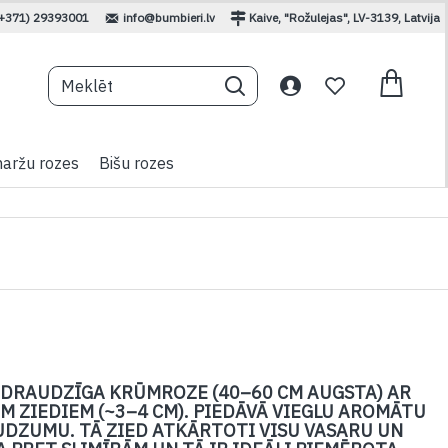
(+371) 29393001
info@bumbieri.lv
Kaive, "Rožulejas", LV-3139, Latvija
aržu rozes
Bišu rozes
M DRAUDZĪGA KRŪMROZE (40–60 CM AUGSTA) AR
M ZIEDIEM (~3–4 CM). PIEDĀVĀ VIEGLU AROMĀTU
DZUMU. TĀ ZIED ATKĀRTOTI VISU VASARU UN