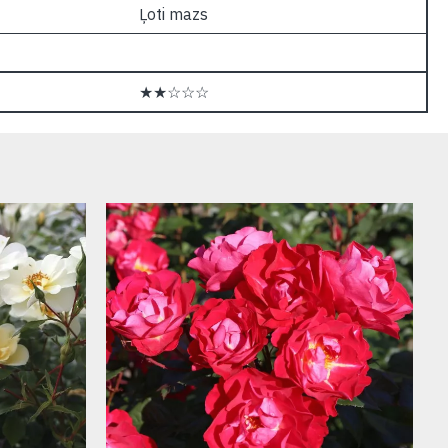
Ļoti mazs
★★☆☆☆