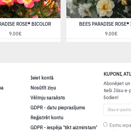
RADISE ROSE® BICOLOR
BEES PARADISE ROSE® 
9.00€
9.00€
KUPONI, ATL
Ieiet kontā
Abonējiet un
na
Nosūtīt ziņu
tieši Jūsu e-
šodien!
Vēlmju saraksts
GDPR - datu pieprasījums
Reģistrēt kontu
Esmu iepaz
GDPR - iespēja 'tikt aizmirstam'