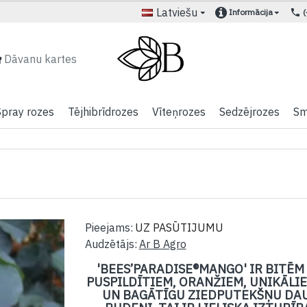
Latviešu
Informācija
Dāvanu kartes
Spray rozes
Tējhibrīdrozes
Vīteņrozes
Sedzējrozes
Sm
Pieejams:
UZ PASŪTIJUMU
Audzētājs:
Ar B Agro
'BEES’PARADISE®MANGO' IR BITĒ
PUSPILDĪTIEM, ORANŽIEM, UNIKĀLIE
UN BAGĀTĪGU ZIEDPUTEKŠŅU DAU