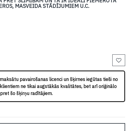
BA PRET SLIMĪBĀM UN TĀ IR IDEĀLI PIEMĒROTA
ROS, MASVEIDA STĀDĪJUMIEM U.C.
pmaksātu pavairošanas licenci un šķirnes iegūtas tieši no
ientiem ne tikai augstākās kvalitātes, bet arī oriģinālo
ret šo šķirņu radītājiem.