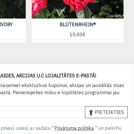
IVORY
BLÜTENRHEIN®
10.00€
AIDES, AKCIJAS U.C LOJALITĀTES E-PASTĀ!
 saņemiet ekskluzīvus kuponus, akcijas un jaunākās ziņas
pastā. Pievienojieties mūsu e-lojalitātes programmai jau
PIETEIKTIES
inies(-usies) ar sadaļu "
Privātuma politika
" un piekrītu