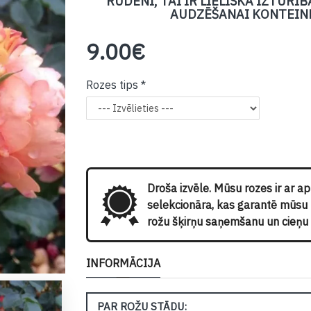
RUDENI, TAI IR LIELISKA IZTURĪ
AUDZĒŠANAI KONTEINE
9.00€
Rozes tips
Droša izvēle. Mūsu rozes ir ar a
selekcionāra, kas garantē mūsu kl
rožu šķirņu saņemšanu un cieņu p
INFORMĀCIJA
PAR ROŽU STĀDU: